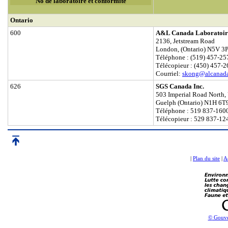
No de laboratoire et conformité
Ontario
600
A&L Canada Laboratoire
2136, Jetstream Road
London, (Ontario) N5V 3
Téléphone : (519) 457-25
Télécopieur : (450) 457-
Courriel:
skong@alcanad
626
SGS Canada Inc.
503 Imperial Road North, 
Guelph (Ontario) N1H 6T
Téléphone : 519 837-160
Télécopieur : 529 837-12
|
Plan du site
|
Ac
©
Gouve