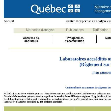
Ministère d
changement
Accueil
Centre d'expertise en analyse 
Méthodes d'analyse
Publications
Tarification
Analyses de
Programmes
Maté
laboratoire
d'accréditation
Laboratoires accrédités of
(Règlement sur l
Liste officiel
Conformément aux normes et exigences du 
NOTE : Les analyses offertes par ces laboratoires sont un service payant. Veuillez vous adresser aux
Certains laboratoires peuvent avoir des points de service dans différentes régions. Il appartient à la cl
Les laboratoires accrédités sont responsables des échantillons dès qu’ils sont déposés au point de serv
laboratoire d’analyse incombe au laboratoire accrédité.