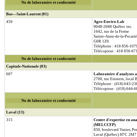
No de laboratoire et conformité
Bas—Saint-Laurent (01)
459
Agro-Enviro-Lab
9048-2688 Québec inc.
1642, rue de la Ferme
Sainte-Anne-de-la-Pocatiè
G0R 1Z0
Téléphone : 418 856-107
Télécopieur : 418 856-67
No de laboratoire et conformité
Capitale-Nationale (03)
607
Laboratoire d'analyses 
2700, rue Einstein, local 
Téléphone : (418) 643-23
Télécopieur : (418) 644-
No de laboratoire et conformité
Laval (13)
315
Centre d'expertise en a
(MELCCFP)
850, boulevard Vanier, Po
Laval (Québec) H7C 2M7