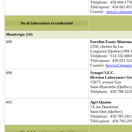
Téléphone : 450 664-175
Télécopieur : 450 661-85
Courriel :
service.cliente
No de laboratoire et conformité
Montérégie (16)
609
Eurofins Essais Alimenta
2350, chemin du Lac
Longueuil (Québec) J4N 
Téléphone : 514 332-600
Télécopieur : 450 651-52
Courriel:
ServiceClientel
606
Synagri S.E.C.
Division Laboratoire Gé
15075, avenue Guy
Saint-Hyacinthe (Québec
Téléphone : 450 799-322
603
Agri-Quanta
74, rue Dansereau
Saint-Ours (Québec)
Téléphone : 450 785-201
Télécopieur : 450 785-20